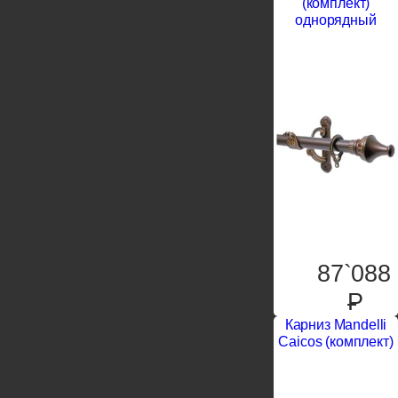
(комплект)
однорядный
87`088
P
Карниз Mandelli
Caicos (комплект)