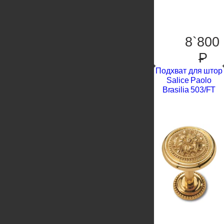
8`800
P
Подхват для штор
Salice Paolo
Brasilia 503/FT