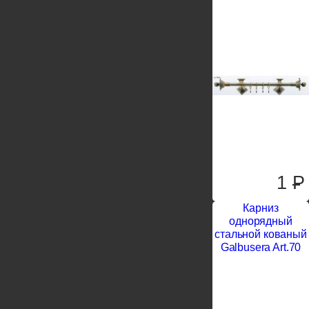
1
P
Карниз
однорядный
стальной кованый
Galbusera Art.70