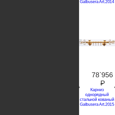
Galbusera Art.2014
78`956
P
Карниз
однорядный
стальной кованый
Galbusera Art.2015