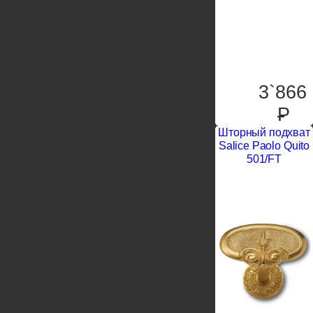
3`866
P
Шторный подхват
Salice Paolo Quito
501/FT