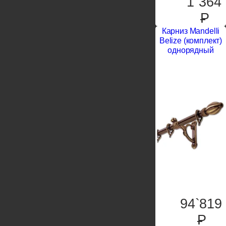
1`364
P
Карниз Mandelli
Belize (комплект)
однорядный
94`819
P