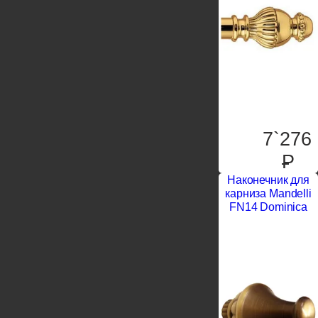
7`276
P
Наконечник для
карниза Mandelli
FN14 Dominica