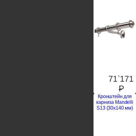
71`171
P
Кронштейн для
карниза Mandelli
S13 (30x140 мм)