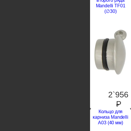
второго ряда
Mandelli TF01
(∅30)
2`956
P
Кольцо для
карниза Mandelli
A03 (40 мм)