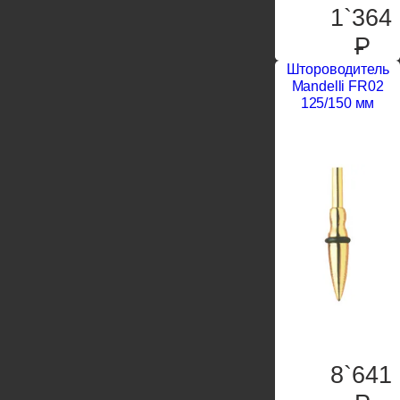
1`364
P
Штороводитель
Mandelli FR02
125/150 мм
8`641