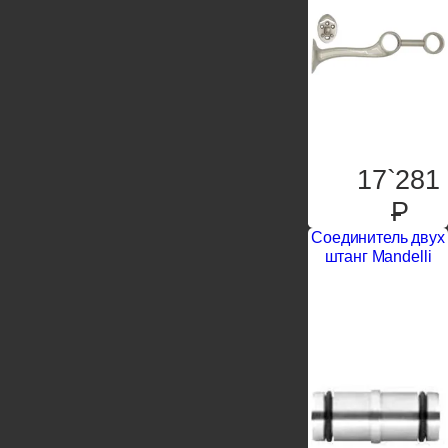
17`281
P
Соединитель двух
штанг Mandelli