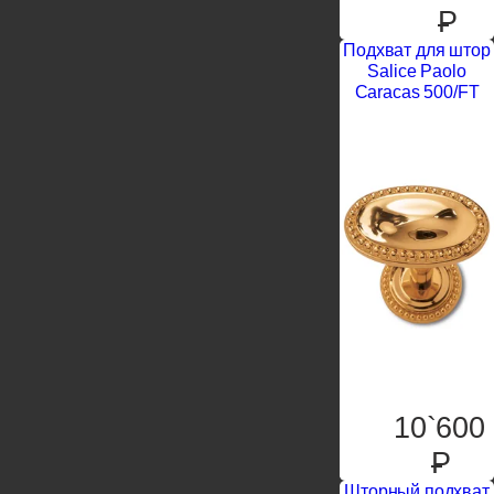
P
Подхват для штор
Salice Paolo
Caracas 500/FT
10`600
P
Шторный подхват