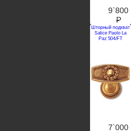
9`800
P
Шторный подхват
Salice Paolo La
Paz 504/FT
7`000