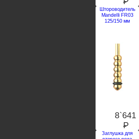
P
Штороводитель
Mandelli FR03
125/150 мм
8`641
P
Заглушка для