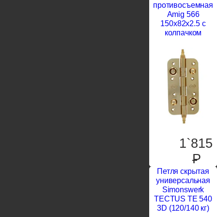
противосъемная
Amig 566
150x82x2.5 с
колпачком
1`815
P
Петля скрытая
универсальная
Simonswerk
TECTUS TE 540
3D (120/140 кг)