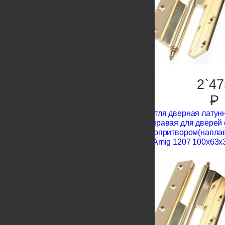
2`47
P
Петля дверная латун
правая для дверей 
европритвором(напла
Amig 1207 100x63x