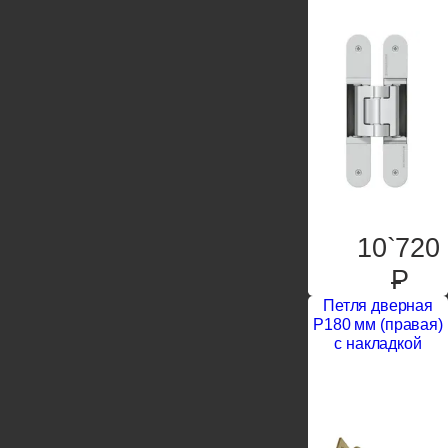
10`720
P
Петля дверная
P180 мм (правая)
c накладкой