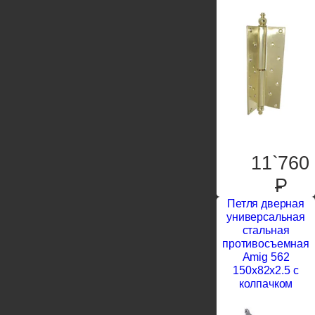
11`760
P
Петля дверная
универсальная
стальная
противосъемная
Amig 562
150x82x2.5 с
колпачком