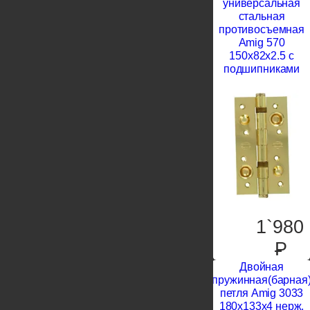
универсальная
стальная
противосъемная
Amig 570
150x82x2.5 с
подшипниками
1`980
P
Двойная
пружинная(барная
петля Amig 3033
180x133x4 нерж.