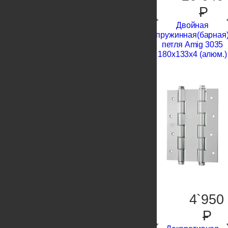
P
Двойная
пружинная(барная
петля Amig 3035
180x133x4 (алюм.)
4`950
P