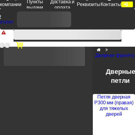
Пункты
Доставка и
компании
Реквизиты
Контакты
выдачи
оплата
Доп. скидка от цен на сайте 7% при заказе от 50 тыс. руб
продукции Venezia, Fratelli, Tupai, Extreza, Melodia, Forme при
оплате по счету.
Дверная фурниту
Дверны
петли
Петля дверная
P300 мм (правая)
для тяжелых
дверей