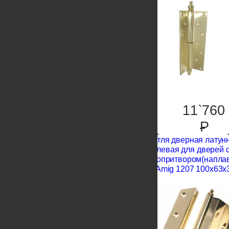
11`760
P
Петля дверная латун
левая для дверей 
европритвором(напла
Amig 1207 100x63x