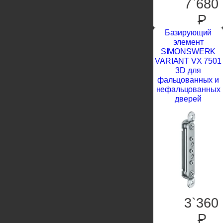
7`680
P
Базирующий
элемент
SIMONSWERK
VARIANT VX 7501
3D для
фальцованных и
нефальцованных
дверей
3`360
P