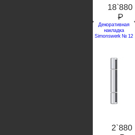
18`880
P
Декоративная
накладка
Simonswerk № 12
2`880