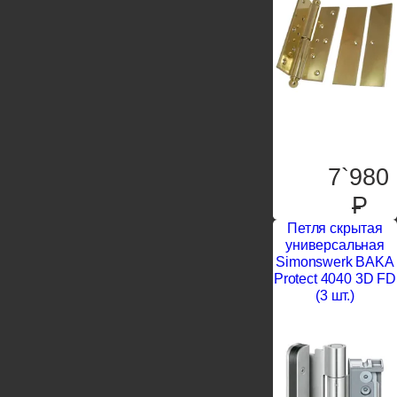
7`980
P
Петля скрытая
универсальная
Simonswerk BAKA
Protect 4040 3D FD
(3 шт.)