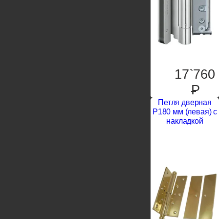
17`760
P
Петля дверная
P180 мм (левая) c
накладкой