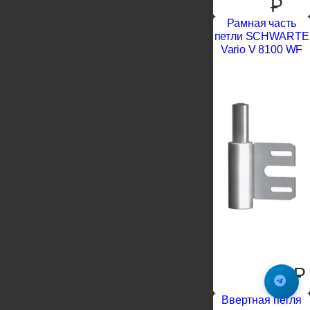
P
Рамная часть
петли SCHWARTE
Vario V 8100 WF
0
P
Ввертная петля