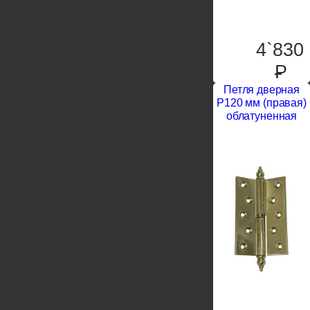
4`830
P
Петля дверная
P120 мм (правая)
облатуненная