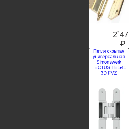
2`47
P
Петля скрытая
универсальная
Simonswerk
TECTUS TE 541
3D FVZ