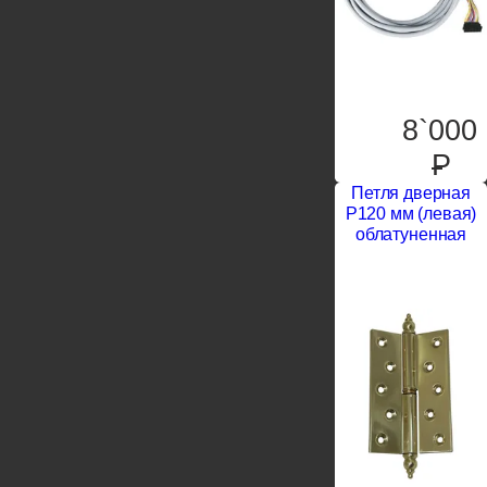
8`000
P
Петля дверная
P120 мм (левая)
облатуненная