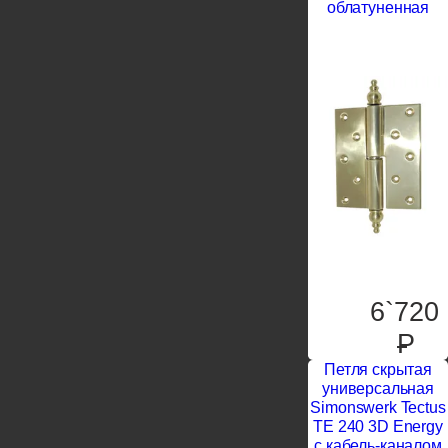
облатуненная
6`720
P
Петля скрытая
универсальная
Simonswerk Tectus
TE 240 3D Energy
с кабель-каналом