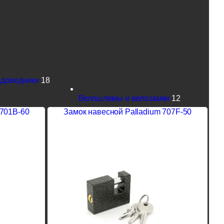
доводчики
18
Велошлемы и велозамки
12
 701B-60
Замок навесной Palladium 707F-50