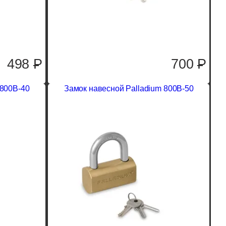
498
P
700
P
 800B-40
Замок навесной Palladium 800B-50