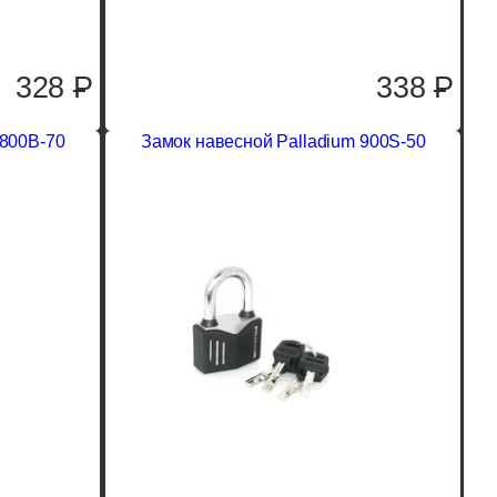
328
P
338
P
 800B-70
Замок навесной Palladium 900S-50