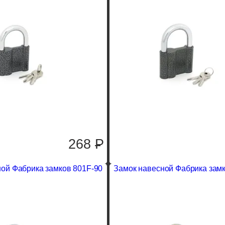
268
P
ой Фабрика замков 801F-90
Замок навесной Фабрика замк