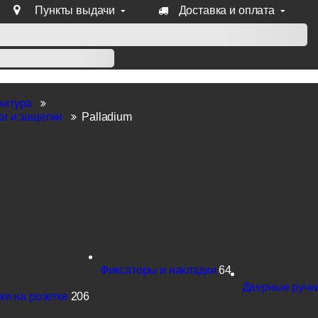
Пункты выдачи
Доставка и оплата
уб продукции Venezia, Fratelli, Tupai, Extreza, Melodia, Forme
нитура
и и защелки
Palladium
Фиксаторы и накладки
64
Дверные ручки
ки на розетке
206