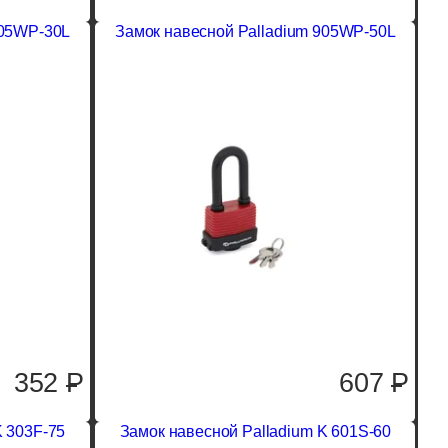
905WP-30L
Замок навесной Palladium 905WP-50L
352
P
607
P
K 303F-75
Замок навесной Palladium K 601S-60