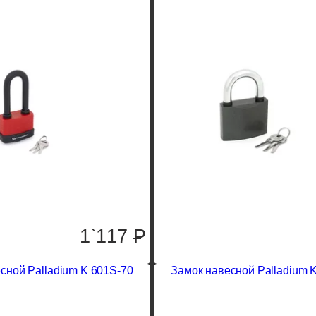
1`117
P
сной Palladium K 601S-70
Замок навесной Palladium 