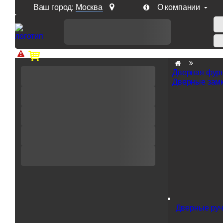
Ваш город:
Москва
О компании
Доп. скидка от цен на сайте 7% при заказе от 50 тыс. р
Дверная фур
Дверные замк
Дверные руч