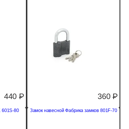
440
P
360
P
K 601S-80
Замок навесной Фабрика замков 801F-70