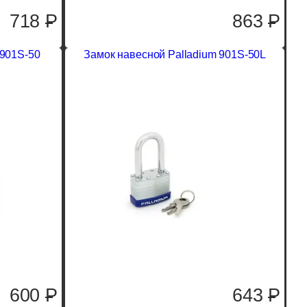
718
P
863
P
 901S-50
Замок навесной Palladium 901S-50L
600
P
643
P