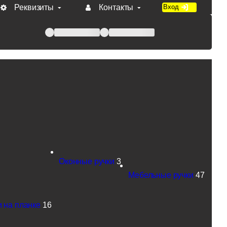
Реквизиты
Контакты
Вход
 при оплате по счету.
Оконные ручки
3
Мебельные ручки
47
 на планке
16