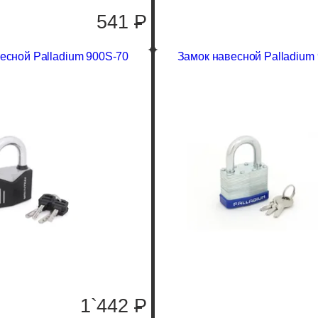
541
P
есной Palladium 900S-70
Замок навесной Palladium
1`442
P