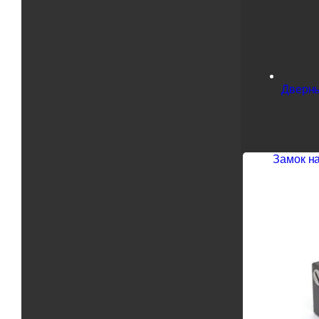
Дверны
Замок н