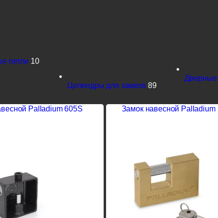
е петли
10
Дверные 
Цилиндры для замков
89
авесной Palladium 605S
Замок навесной Palladium