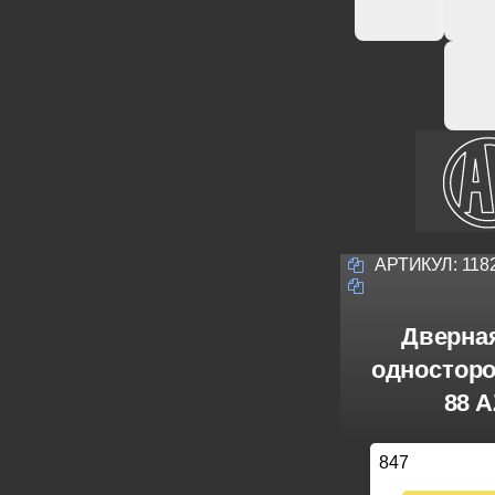
АРТИКУЛ:
118
Дверна
одностор
88 A
847