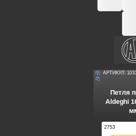
АРТИКУЛ:
103
Петля п
Aldeghi 
м
2753