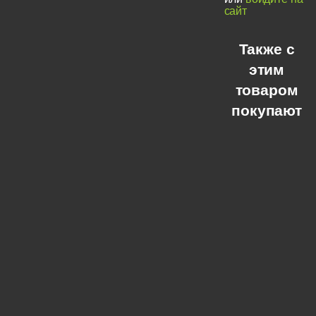
сайт
Также с
этим
товаром
покупают