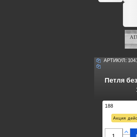
АРТИКУЛ:
104
Петля бе
188
Акция дейс