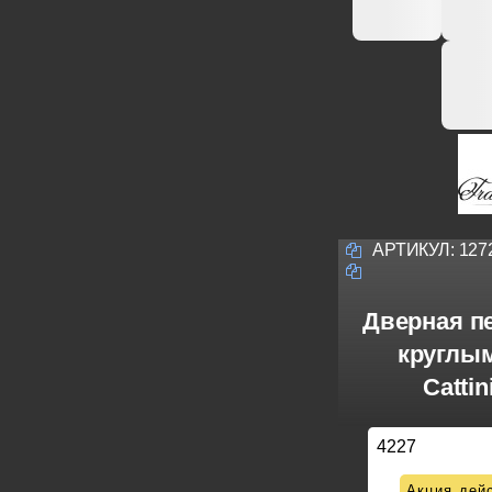
АРТИКУЛ:
127
Дверная п
круглым
Catti
4227
Акция дейс