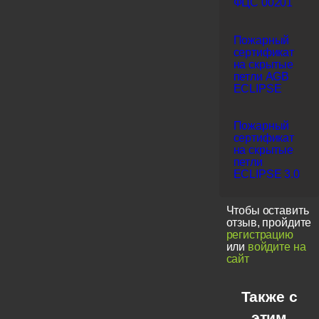
ФЦС 00201
Пожарный
сертификат
на скрытые
петли AGB
ECLIPSE
Пожарный
сертификат
на скрытые
петли
ECLIPSE 3.0
Чтобы оставить
отзыв, пройдите
регистрацию
или
войдите на
сайт
Также с
этим