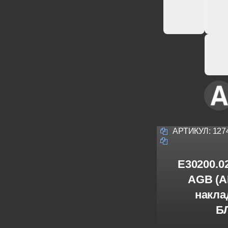
АРТИКУЛ:
127
E30200.0
AGB (А
накла
БЛ