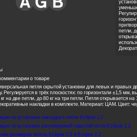
установ
уменьше
Регулир
горизон
притвору
петли, д
открыва
использ
Декорат
ы
комментарии о товаре
универсальная петля скрытой установки для левых и правых 
у. Регулируется в трёх плоскостях: по горизонтали ±1,5 мм, в
 кг на две петли, до 80 кг на три петли. Петля открывается на
екоративные накладки в комплекте. Материал: ЦАМ. Цвет: ч
ция по установке накладок к петле Eclipse 2.2
ция по установке регулируемой скрытой петли Eclipse 2.2
ие размеров петель Eclipse 2.0 и Eclipse 2.2