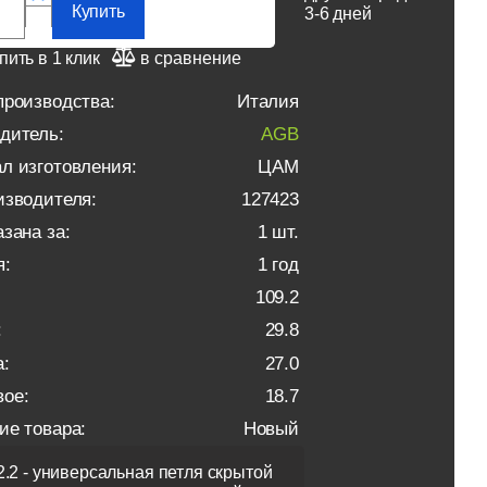
Купить
3-6 дней
пить в 1 клик
в сравнение
производства:
Италия
дитель:
AGB
л изготовления:
ЦАМ
изводителя:
127423
зана за:
1 шт.
я:
1 год
109.2
:
29.8
:
27.0
ое:
18.7
ие товара:
Новый
 2.2 - универсальная петля скрытой