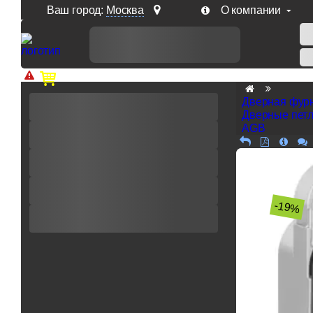
Ваш город:
Москва
О компании
Доп. скидка от цен на сайте 7% при заказе от 50 тыс. р
Дверная фур
Дверные пет
AGB
-19%