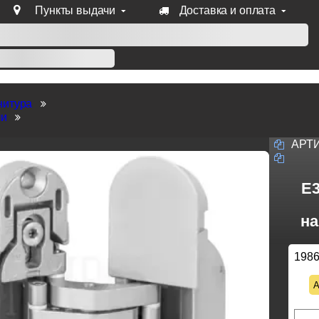
Пункты выдачи
Доставка и оплата
уб продукции Venezia, Fratelli, Tupai, Extreza, Melodia, Forme
нитура
ли
АРТ
E3
на
198
А