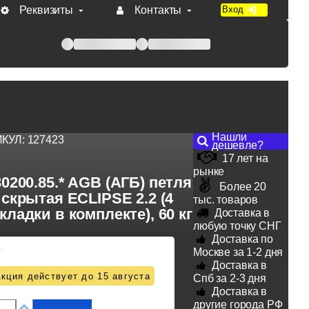
Реквизиты
Контакты
Вход
 при оплате по счету.
Нашли
ИКУЛ:
127423
дешевле?
17 лет на
рынке
0200.85.* AGB (АГБ) петля
Более 20
скрытая ECLIPSE 2.2 (4
тыс. товаров
кладки в комплекте), 60 кг
Доставка в
любую точку СНГ
Доставка по
6
Москве за 1-2 дня
Доставка в
кция действует до 15 августа
Спб за 2-3 дня
Доставка в
другие города РФ