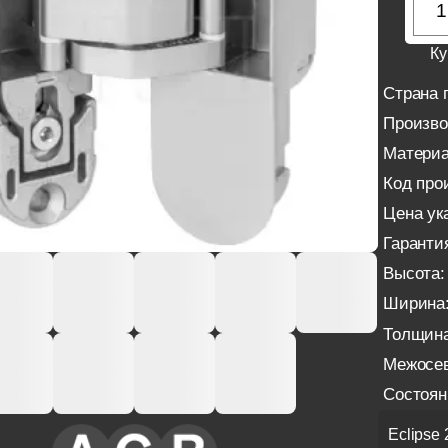
Ку
Страна 
Произво
Материа
Код про
Цена ука
Гаранти
Высота:
Ширина
Толщина
Межосев
Состоян
Eclipse