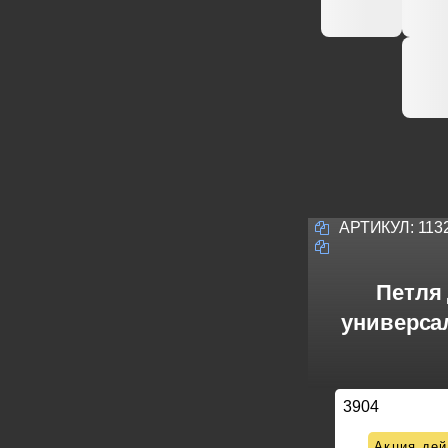
АРТИКУЛ:
113
Петля
универсал
3904
Акция дей