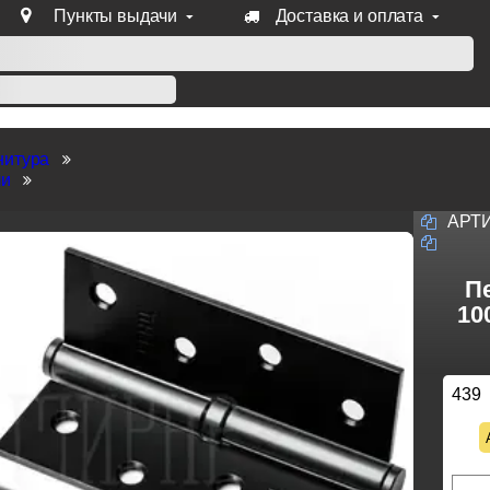
Пункты выдачи
Доставка и оплата
уб продукции Venezia, Fratelli, Tupai, Extreza, Melodia, Forme
нитура
ли
АРТ
Пе
10
439