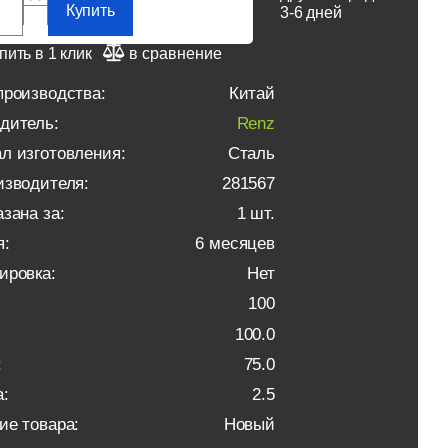
Купить
3-6 дней
пить в 1 клик
в сравнение
производства:
Китай
дитель:
Renz
л изготовления:
Сталь
изводителя:
281567
зана за:
1 шт.
я:
6 месяцев
ировка:
Нет
100
100.0
:
75.0
:
2.5
ие товара:
Новый