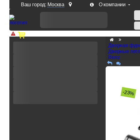
Ваш город:
Москва
О компании
Доп. скидка от цен на сайте 7% при заказе от 50 тыс. р
Дверная фур
Дверные пет
Renz
-23%