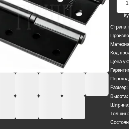
Ку
Страна 
Произво
Материа
Код про
Цена ука
Гаранти
Перекод
Размер:
Высота:
Ширина
Толщина
Состоян