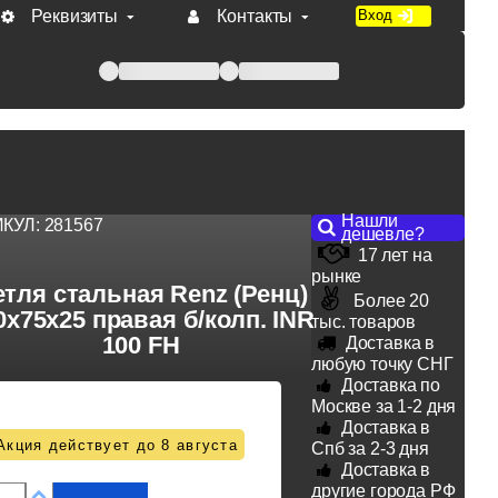
Реквизиты
Контакты
Вход
 при оплате по счету.
Нашли
ИКУЛ:
281567
дешевле?
17 лет на
рынке
тля стальная Renz (Ренц)
Более 20
0x75x25 правая б/колп. INR
тыс. товаров
100 FH
Доставка в
любую точку СНГ
Доставка по
Москве за 1-2 дня
Доставка в
Акция действует до 8 августа
Спб за 2-3 дня
Доставка в
другие города РФ