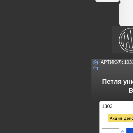
АРТИКУЛ:
103
Петля ун
B
1303
Акция дейс