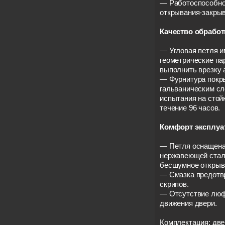
— Работоспособнос
открывания-закрыв
Качество обработ
— Угловая петля 
геометрические па
выполнить врезку а
— Фурнитура покр
гальваническим сл
испытания на стой
течение 96 часов.
Комфорт эксплуа
— Петля оснащена
нержавеющей стал
бесшумное открыв
— Смазка предотв
скрипов.
— Отсутствие люф
движения двери.
Комплектация: две