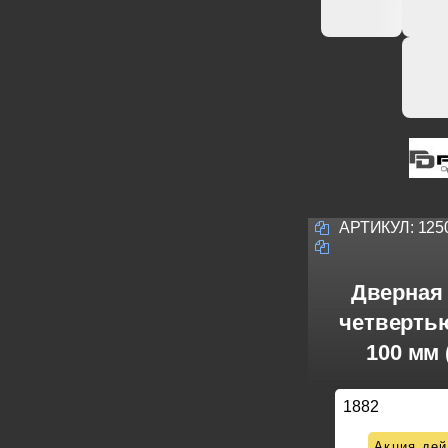
АРТИКУЛ:
125
Дверная 
четверть
100 мм 
1882
Акция дей