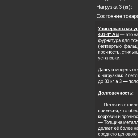
Нагрузка 3 (кг):
Состояние товар
Универсальная уг
401-4" AB
— это на
фурнитура для тяж
(четвертью, фальц
прочность, стильн
установки.
Данную модель от
к нагрузкам: 2 пе
до 80 кг, а 3 — поло
Долговечность:
— Петля изготовле
примесей, что обе
коррозии и прочнос
— Толщина металла
делает её более н
среднего ценового 