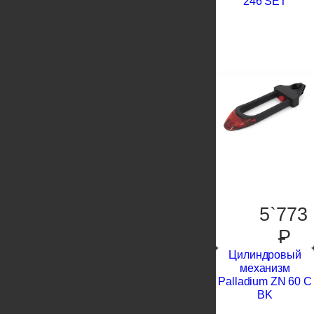
246 SET
5`773
P
Цилиндровый
механизм
Palladium ZN 60 C
BK