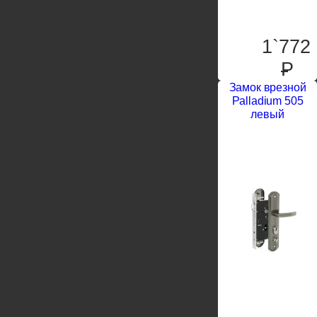
1`772
P
Замок врезной
Palladium 505
левый