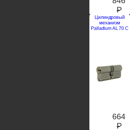
846
P
Цилиндровый
механизм
Palladium AL 70 C
664
P