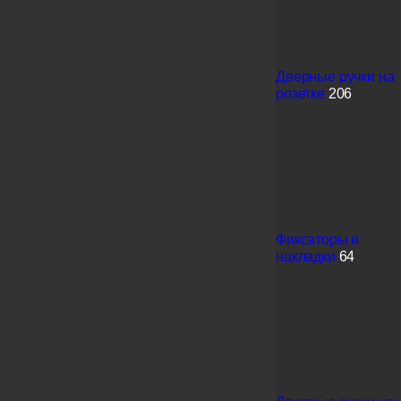
Дверные ручки на
розетке
206
Фиксаторы и
накладки
64