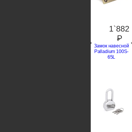
1`882
P
Замок навесной
Palladium 100S-
65L