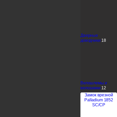
Дверные
доводчики
18
Велошлемы и
велозамки
12
Замок врезной
Palladium 1852
SC/CP