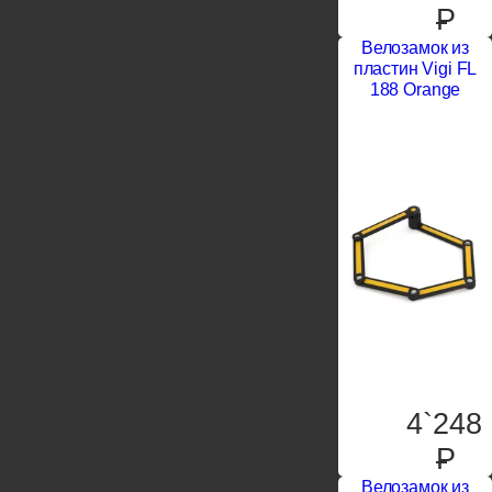
P
Велозамок из
пластин Vigi FL
188 Orange
4`248
P
Велозамок из