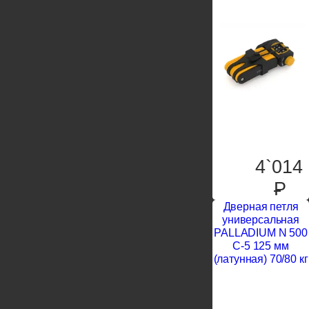
4`014
P
Дверная петля
универсальная
PALLADIUM N 500
C-5 125 мм
(латунная) 70/80 кг