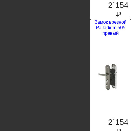
2`154
P
Замок врезной
Palladium 505
правый
2`154