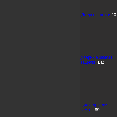
Дверные петли
10
Дверные замки и
защелки
142
Цилиндры для
замков
89