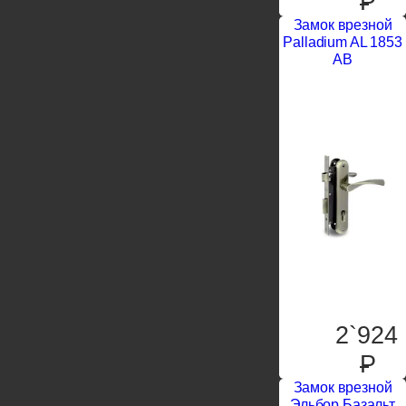
P
Замок врезной
Palladium AL 1853
AB
2`924
P
Замок врезной
Эльбор Базальт