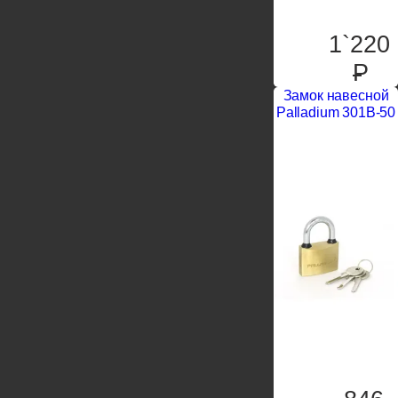
1`220
P
Замок навесной
Palladium 301B-50