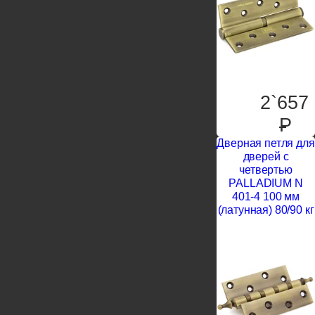
2`657
P
Дверная петля для
дверей с
четвертью
PALLADIUM N
401-4 100 мм
(латунная) 80/90 кг