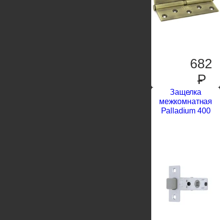
682
P
Защелка
межкомнатная
Palladium 400