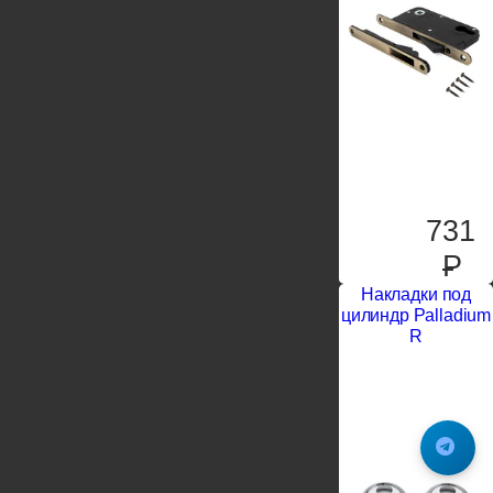
731
P
Накладки под
цилиндр Palladium
R