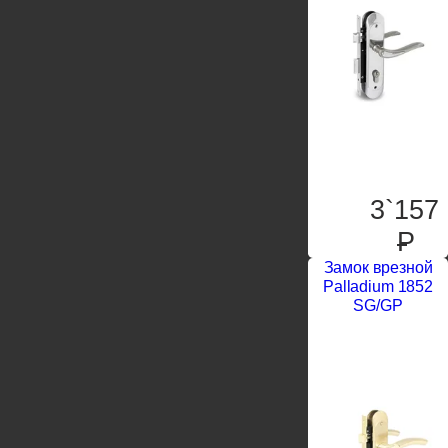
3`157
P
Замок врезной
Palladium 1852
SG/GP