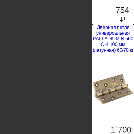
754
P
Дверная петля
универсальная
PALLADIUM N 500
C-4 100 мм
(латунная) 60/70 кг
1`700