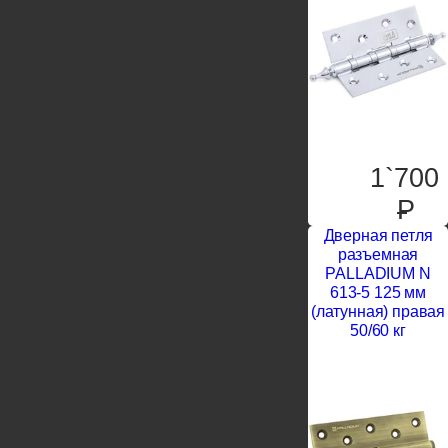
1`700
P
Дверная петля
разъемная
PALLADIUM N
613-5 125 мм
(латунная) правая
50/60 кг