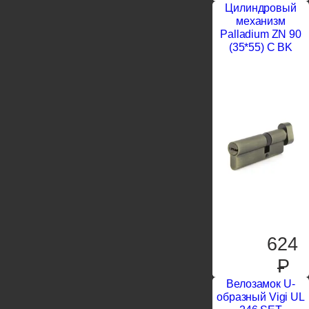
Цилиндровый
механизм
Palladium ZN 90
(35*55) C BK
624
P
Велозамок U-
образный Vigi UL