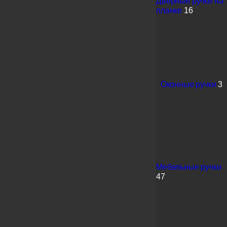
Дверные ручки на
планке
16
Оконные ручки
3
Мебельные ручки
47