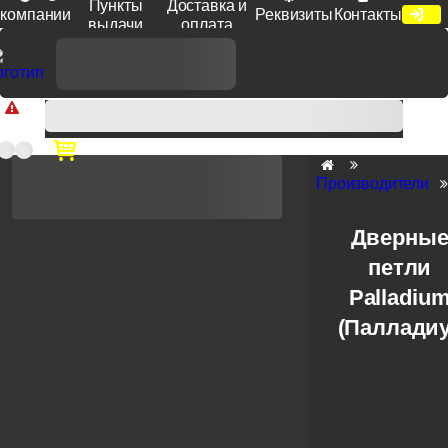
Пункты
Доставка и
компании
Реквизиты
Контакты
выдачи
оплата
Доп. скидка от цен на сайте 7% при заказе от 50 тыс. руб
продукции Venezia, Fratelli, Tupai, Extreza, Melodia, Forme при
оплате по счету.
Производители
Дверны
петли
Palladiu
(Паллади