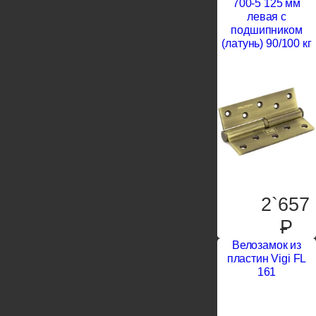
700-5 125 мм
левая с
подшипником
(латунь) 90/100 кг
2`657
P
Велозамок из
пластин Vigi FL
161