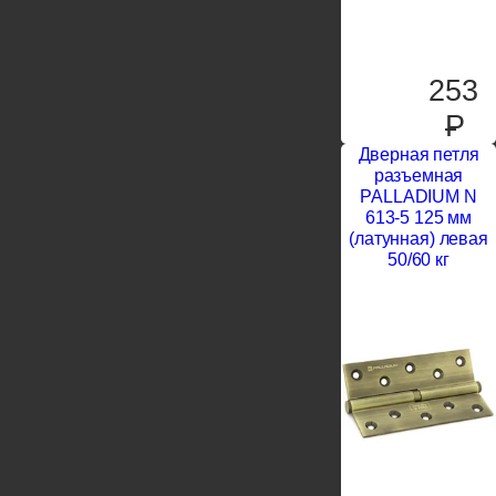
253
P
Дверная петля
разъемная
PALLADIUM N
613-5 125 мм
(латунная) левая
50/60 кг