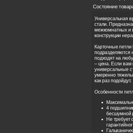
Состояние товар
Универсальная вр
стали. Предназн
межкомнатных и 
конструкции нер
Карточные петли 
подразделяются 
подходят на любу
– цена. Если вам
универсальные ст
умеренно тяжелых
как раз подойдут.
Особенности петл
Максимальны
4 подшипник
бесшумной 
Не требует 
гарантийног
Гальваничес