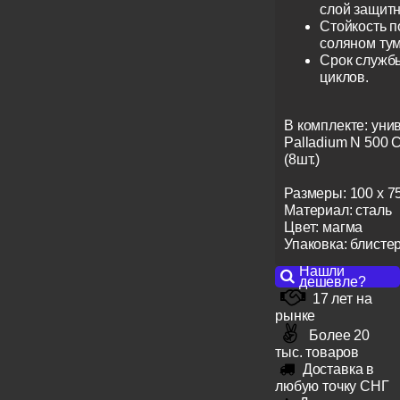
слой защитн
Стойкость п
соляном тум
Срок службы
циклов.
В комплекте: уни
Palladium N 500 C
(8шт.)
Размеры: 100 х 75
Материал: сталь
Цвет: магма
Упаковка: блисте
Нашли
дешевле?
17 лет на
рынке
Более 20
тыс. товаров
Доставка в
любую точку СНГ