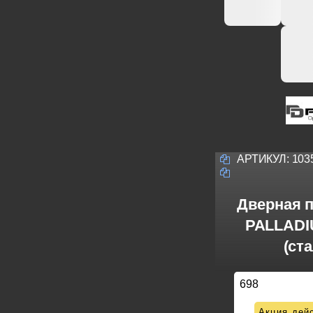
АРТИКУЛ:
103
Дверная 
PALLADIU
(ста
698
Акция дейс