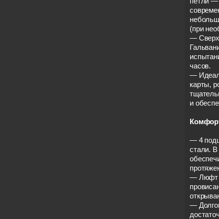
петли — 
совреме
небольш
(при нео
— Сверх
Гальван
испытани
часов.
— Идеал
карты, р
тщатель
и обесп
Комфорт
— 4 под
стали. В
обеспеч
протяжен
— Люфт 
провиса
открыва
— Долго
достаточ