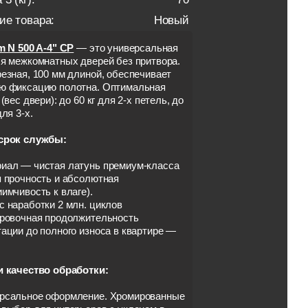
ие товара:
Новый
m N 500 A-4" CP
— это универсальная
я межкомнатных дверей без притвора.
езная, 100 мм длиной, обеспечивает
ю фиксацию полотна. Оптимальная
 (вес двери): до 60 кг для 2-х петель, до
для 3-х.
срок службы:
иал — чистая латунь премиум-класса
я прочность и абсолютная
имчивость к влаге).
 наработки 2 млн. циклов
ировочная продолжительность
ации до полного износа в квартире —
.
и качество обработки:
рсальное оформление. Хромированные