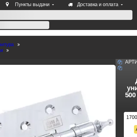
Пункты выдачи
Доставка и оплата
уб продукции Venezia, Fratelli, Tupai, Extreza, Melodia, Forme
нитура
ли
АРТ
ун
500
170