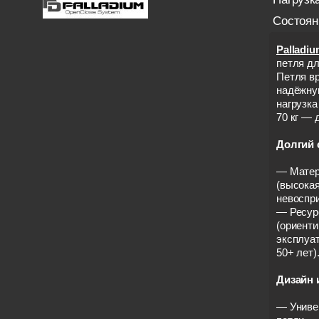
Состоян
Palladiu
петля дл
Петля вр
надёжну
нагрузка
70 кг — 
Долгий 
— Матер
(высока
невоспри
— Ресурс
(ориент
эксплуат
50+ лет)
Дизайн 
— Униве