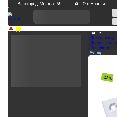
Ваш город:
Москва
О компании
Доп. скидка от цен на сайте 7% при заказе от 50 тыс. р
Дверная фур
Дверные пет
Palladium
-11%