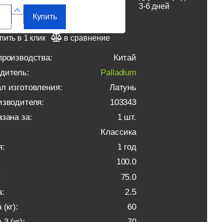
3-6 дней
Купить
пить в 1 клик
в сравнение
производства:
Китай
дитель:
Palladium
л изготовления:
Латунь
изводителя:
103343
зана за:
1 шт.
Классика
я:
1 год
100.0
:
75.0
:
2.5
 (кг):
60
3 (кг):
70