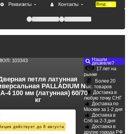
Реквизиты
Контакты
Вход
 при оплате по счету.
Нашли
ИКУЛ:
103343
дешевле?
17 лет на
рынке
Дверная петля латунная
Более 20
иверсальная PALLADIUM N
тыс. товаров
 A-4 100 мм (латунная) 60/70
Доставка в
любую точку СНГ
кг
Доставка по
Москве за 1-2 дня
0
Доставка в
Спб за 2-3 дня
Доставка в
Акция действует до 8 августа
другие города РФ