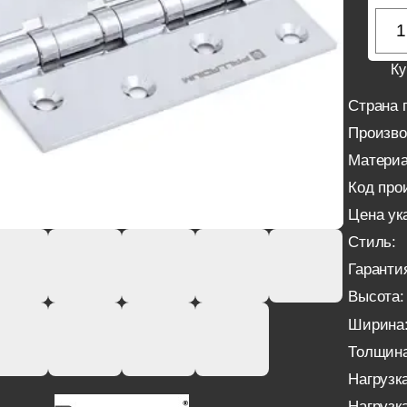
Ку
Страна 
Произво
Материа
Код про
Цена ука
Стиль:
Гаранти
Высота:
Ширина
Толщина
Нагрузка
Нагрузка 