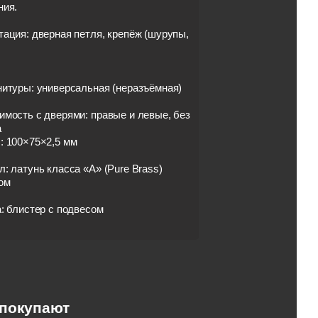
ния.
ация: дверная петля, крепёж (шурупы,
нитуры: универсальная (неразъёмная)
мость с дверями: правые и левые, без
а
: 100×75×2,5 мм
: латунь класса «А» (Pure Brass)
ом
: блистер с подвесом
 покупают