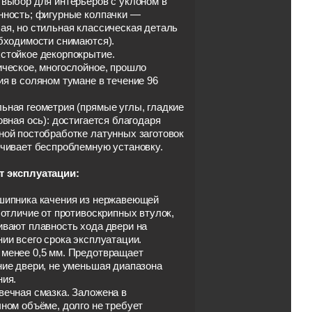
выбор для интерьеров с уклоном в
нность; фигурные колпачки —
ая, но стильная классическая деталь
бходимости снимаются).
стойкое декорпокрытие.
ическое, многослойное, прошло
я в соляном тумане в течение 96
ьная геометрия (прямые углы, гладкие
овная ось): достигается благодаря
ной постобработке латунных заготовок
ечивает беспроблемную установку.
 эксплуатации:
шипника качения из нержавеющей
 отличие от противоскрипных втулок,
ивают плавность хода двери на
ии всего срока эксплуатации.
менее 0,5 мм. Предотвращает
ние двери, не уменьшая диапазона
ния.
вечная смазка. Заложена в
ном объёме, долго не требует