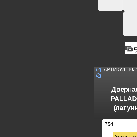
АРТИКУЛ:
103
Дверна
PALLADI
(латунн
754
Акция дей