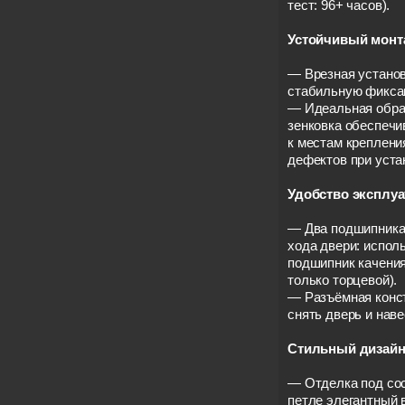
тест: 96+ часов).
Устойчивый монт
— Врезная установ
стабильную фиксац
— Идеальная обра
зенковка обеспечи
к местам крепления
дефектов при уста
Удобство эксплуа
— Два подшипника 
хода двери: испол
подшипник качени
только торцевой).
— Разъёмная конст
снять дверь и наве
Стильный дизайн
— Отделка под сос
петле элегантный 