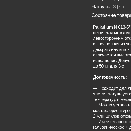
Нагрузка 3 (кг):
Состояние товар
Palladium N 613-5
петля для межкомн
левосторонним отк
выполненная из чи
декоративным покр
отличается высоко
исполнения. Допус
до 50 кг, для 3-х — 
Долговечность:
— Подходит для л
чистая латунь уст
температур и меха
— Можно устанавл
местах: ориентиро
2 млн циклов откр
— Имеет износосто
гальваническое + 