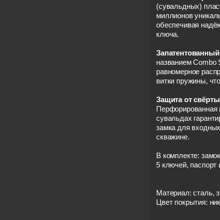
(сувальдных) плас
миллионов уникал
обеспечивая надё
ключа.
Запатентованный
названием Combo S
равномерное распр
витки пружины, чт
Защита от свёрты
Перфорированная г
сувальдах гаранти
замка для входных
скважине.
В комплекте: замо
5 ключей, паспорт 
Материал: сталь, 
Цвет покрытия: ни