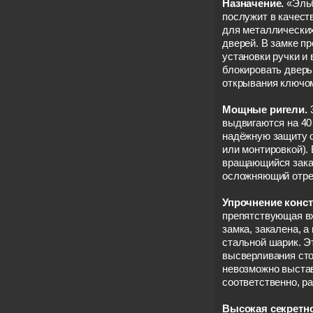
Назначение.
«Эльб
послужит в качест
для металлически
дверей. В замке п
установки ручки и
блокировать дверь
открывания ключом
Мощные ригели.
выдвигаются на 40
надёжную защиту 
или монтировкой).
вращающийся зака
осложняющий отрез
Упрочнение конс
препятствующая в
замка, закалена, а
стальной шарик. 
высверливания сто
невозможно выстав
соответственно, р
Высокая секретн