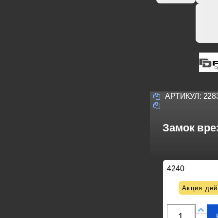
АРТИКУЛ:
228
Замок вре
4240
Акция дей