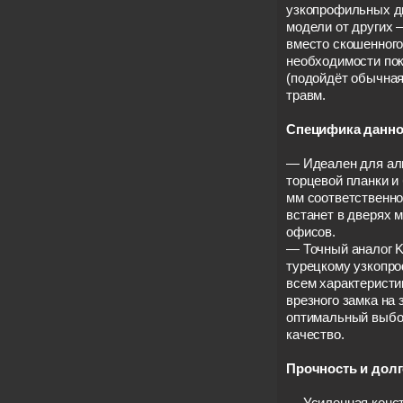
узкопрофильных д
модели от других
вместо скошенного 
необходимости по
(подойдёт обычная
травм.
Специфика данно
— Идеален для ал
торцевой планки и 
мм соответственно
встанет в дверях м
офисов.
— Точный аналог K
турецкому узкопро
всем характеристи
врезного замка на 
оптимальный выбо
качество.
Прочность и долг
— Усиленная конст