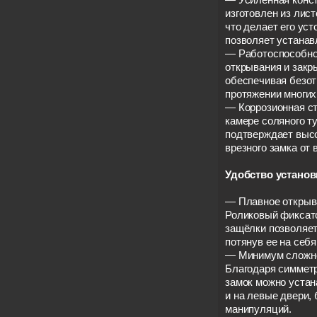
изготовлен из лист
что делает его ус
позволяет устанав
— Работоспособно
открывания и закр
обеспечивая безот
протяжении многих 
— Коррозионная ст
камере соляного ту
подтверждает выс
врезного замка от 
Удобство установ
— Плавное открыва
Роликовый фиксат
защёлки позволяет
потянув ее на себя
— Минимум сложно
Благодаря симмет
замок можно устан
и на левые двери,
манипуляций.