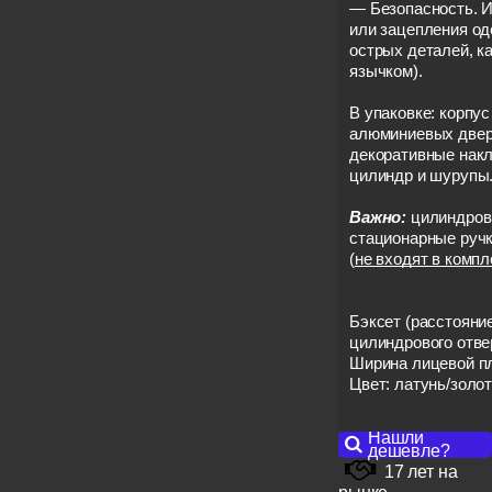
— Безопасность. И
или зацепления о
острых деталей, к
язычком).
В упаковке: корпус
алюминиевых двере
декоративные накл
цилиндр и шурупы
Важно:
цилиндров
стационарные руч
(
не входят в компл
Бэксет (расстояние
цилиндрового отве
Ширина лицевой пл
Цвет: латунь/золо
Нашли
дешевле?
17 лет на