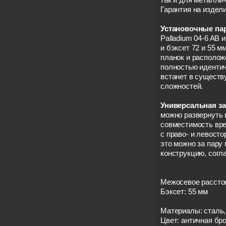
Гарантия на издели
Установочные па
Palladium 04-6 AB
и бэксет 72 и 55 м
планок и располож
полностью идентич
встанет в существ
сложностей.
Универсальная з
можно развернуть 
совместимость врез
с право- и левост
это можно за пару 
конструкцию, согл
Межосевое расстоя
Бэксет: 55 мм
Материалы: сталь
Цвет: античная бр