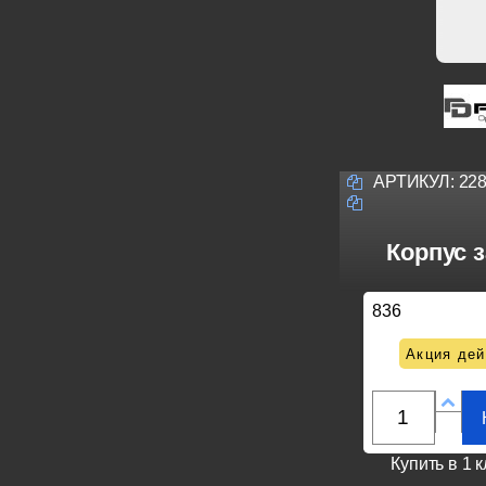
АРТИКУЛ:
22
Корпус з
836
Акция дей
Купить в 1 к