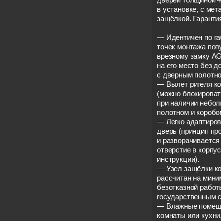
в установке, с ме
защёлкой. Гарантия
— Идентичен по г
точек монтажа по
врезному замку AG
на его место без 
с дверным полотно
— Вылет ригеля ко
(можно блокирова
при наличии небол
полотном и коробо
— Легко адаптиров
дверь (принцип пр
и разворачивается
отверстие в корпу
инструкции).
— Узел защёлки ко
рассчитан на мини
безотказной работ
государственным с
— Влажные помеще
комнаты или кухни