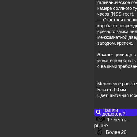
гальваническое по
камере соляного т
часов (NSS-тест).
— Ответная планк
короба от поврежд
врезного замка ци
межкомнатной двер
заходом, крепёж.
Важно:
цилиндр в
можете подобрать 
с вашими требован
Межосевое расстоя
Бэксет: 50 мм
Цвет: античная (со
Нашли
дешевле?
17 лет на
рынке
Более 20