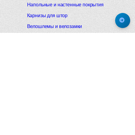
Напольные и настенные покрытия
Карнизы для штор
Велошлемы и велозамки
Аксессуары для дома
Почтовые ящики
Черные дверные ручки
Итальянские дверные ручки
Все коллекции
Подпишитесь на новинки и акции.
Будьте в курсе!