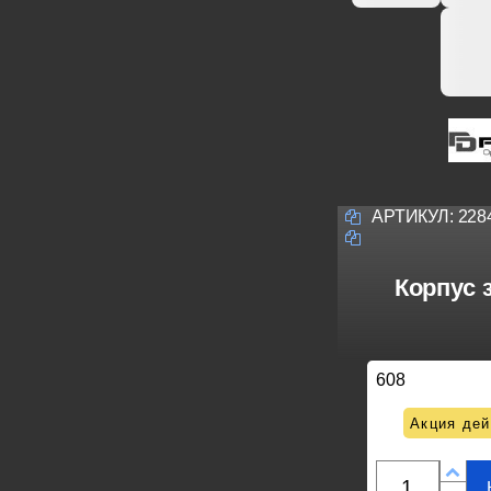
АРТИКУЛ:
228
Корпус 
608
Акция дей