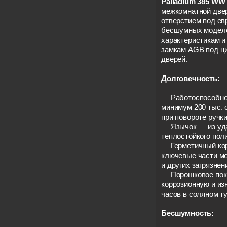
Palladium 385 WW
межкомнатной двер
отверстием под ев
бесшумных моделей
характеристикам и
замкам AGB под ц
дверей.
Долговечность:
— Работоспособно
минимум 200 тыс. 
при повороте ручки
— Язычок — из уда
теплостойкого пол
— Герметичный ко
ключевые части ме
и других загрязнен
— Порошковое пок
коррозионную и из
часов в соляном т
Бесшумность: