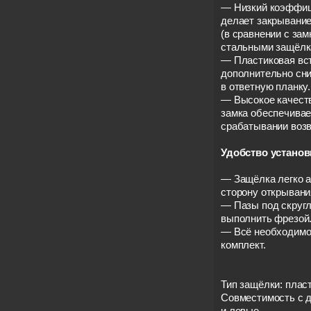
— Низкий коэффиц
делает закрывание
(в сравнении с за
стальными защёлк
— Пластиковая вст
дополнительно сни
в ответную планку.
— Высокое качест
замка обеспечивае
срабатывании возв
Удобство установ
— Защёлка легко 
сторону открывани
— Пазы под скруг
выполнить фрезой
— Всё необходимо
комплект.
Тип защёлки: плас
Совместимость с 
и левые