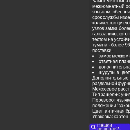
Замок межкомнат
межкомнатный о
язычком, обесп
срок службы изде
количество цикло
узлов замка боле
гальванического
тестом на устойч
тумана - более 96
поставки:
замок межком
ответная план
дополнительна
шурупы в цвет
Дополнительные 
раздельной фур
Межосевое расст
Тип защелки: уни
Переворот язычка
положении "закры
Цвет: античная б
Упаковка: картон
Нашли
дешевле?