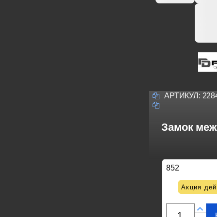
АРТИКУЛ:
228
Замок меж
852
Акция дей