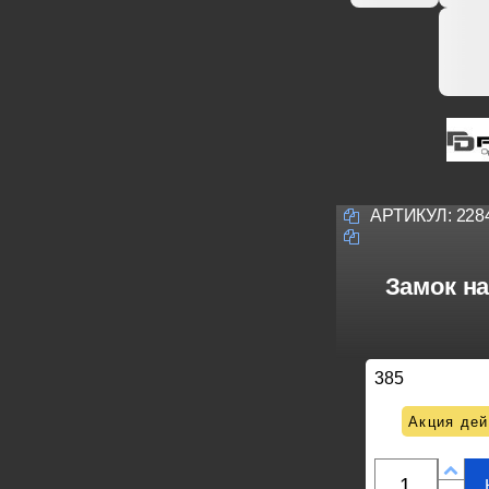
АРТИКУЛ:
228
Замок н
385
Акция дей