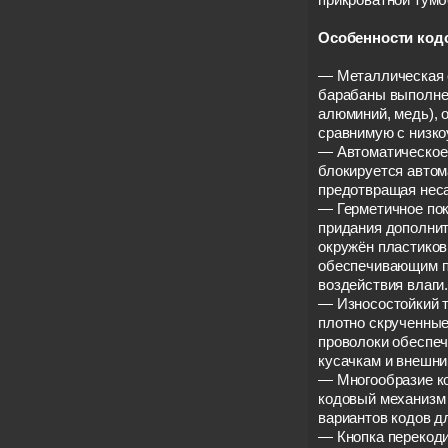
Особенности кодо
— Металлическая о
барабаны выполне
алюминий, медь), 
сравнимую с низко
— Автоматическое
блокируется автом
предотвращая нес
— Герметичное пок
придания дополнит
окружён пластико
обеспечивающим п
воздействия влаги
— Износостойкий т
плотно скрученны
проволоки обеспе
кусачкам и внешни
— Многообразие к
кодовый механизм
вариантов кодов д
— Кнопка перекоди