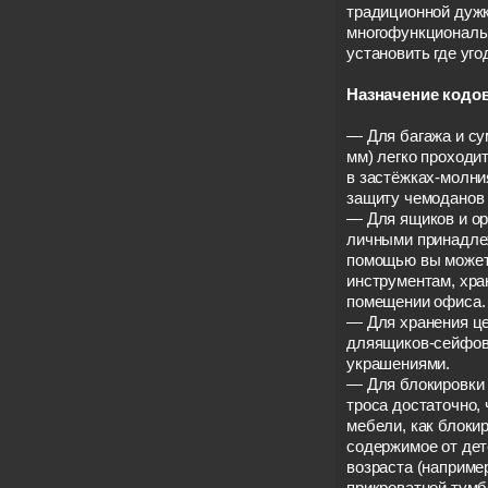
традиционной дужк
многофункциональ
установить где уго
Назначение кодов
— Для багажа и сум
мм) легко проходи
в застёжках-молни
защиту чемоданов 
— Для ящиков и ор
личными принадлеж
помощью вы можете
инструментам, хр
помещении офиса.
— Для хранения ц
дляящиков-сейфов 
украшениями.
— Для блокировки
троса достаточно,
мебели, как блоки
содержимое от дет
возраста (например
прикроватной тумб