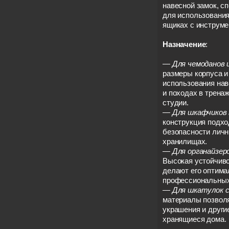
навесной замок, с
для использования
ящиках с инструме
Назначение
:
—
Для чемоданов и
размеры корпуса и
использования нав
и походах в трена
студии.
—
Для шкафчиков 
конструкция подхо
безопасности лич
хранилищах.
—
Для органайзер
Высокая устойчиво
делают его оптим
профессиональных
—
Для шкатулок с
материалы позвол
украшения и други
хранящиеся дома.