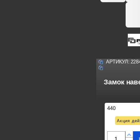
АРТИКУЛ:
228
Замок наве
440
Акция дей