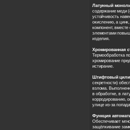
Латунный моноли
содержание меди (
устойчивость навес
окислению, а цинк
компонент, вместе
элементами повыш
изделия.
Хромированная с
Термообработка по
хромирование пре
истирание.
Штифтовый цили
секретности) обес
взлома. Выполненн
в обработке, в ла
корродированию, о
улице из-за попад
Функция автомати
Обеспечивает мгн
защёлкивание замк