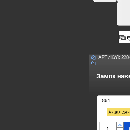
АРТИКУЛ:
228
Замок наве
1864
Акция дей