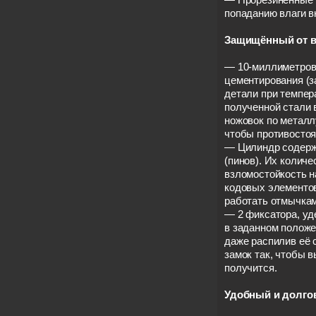
попаданию влаги в
Защищённый от в
— 10-миллиметров
цементирования (з
детали при темпер
полученной стали 
ножовок по металл
чтобы противостоя
— Цилиндр содерж
(пинов). Их колич
взломостойкость н
кодовых элементо
работать отмычкам
— 2 фиксатора, у
в заданном положе
даже распилив её 
замок так, чтобы 
получится.
Удобный и долго