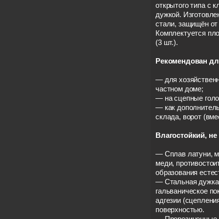
открытого типа с к
дужкой. Изготовле
стали, защищён от
Комплектуется пл
(3 шт.).
Рекомендован для
— для хозяйственн
частном доме;
— на сцепные голо
— как дополнитель
склада, ворот (вме
Влагостойкий, не
— Сплав латуни, 
меди, противостои
образования естес
— Стальная дужка
гальваническое по
адгезии (сцеплени
поверхностью.
— Прорезиненные 