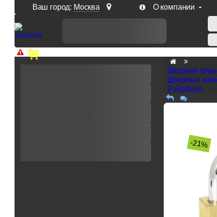
Ваш город:
Москва
О компании
Доп. скидка от цен на сайте 7% при заказе от 50 тыс. р
Дверная фур
Дверные замк
Palladium
-21%