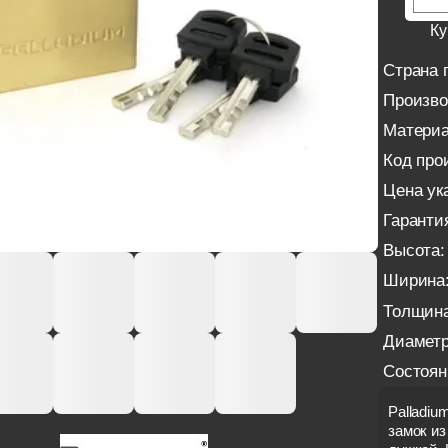
Ку
Страна 
Произво
Материа
Код про
Цена ука
Гаранти
Высота:
Ширина
Толщина
Диаметр
Состоян
Palladiu
замок из