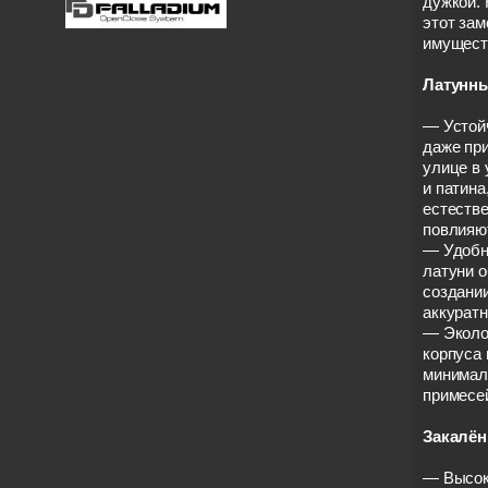
дужкой.
этот зам
имущест
Латунны
— Устойч
даже при
улице в
и патина
естестве
повлияют
— Удобн
латуни 
создани
аккуратн
— Эколо
корпуса 
минимал
примесе
Закалён
— Высоко