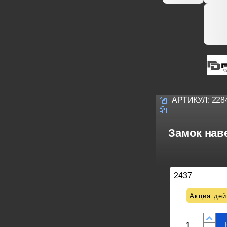
АРТИКУЛ:
228
Замок наве
2437
Акция дей