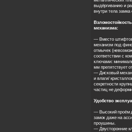
выдёргиванию и ра
внутри тела замка 
Взломостойкость
механизма:
— Вместо штифтов
механизм под финс
отмычек (невозмож
соответствии с ко
ключами: минимал
мм препятствует о
— Дисковый механи
и влаги/ кристалл
секретности крупн
частиц не деформ
Удобство эксплуа
— Высокий проём 
замок даже на ас
проушины.
— Двусторонние к