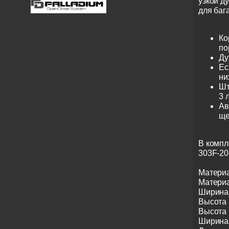
узкой д
для баг
Ко
по
Ду
Ес
ни
Шт
3 
Ав
ще
В компл
303F-20
Материа
Материа
Ширина 
Высота 
Высота 
Ширина 