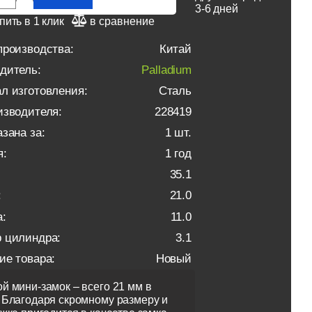
3-6 дней
пить в 1 клик
в сравнение
производства:
Китай
дитель:
Palladium
л изготовления:
Сталь
изводителя:
228419
зана за:
1 шт.
я:
1 год
35.1
:
21.0
:
11.0
 цилиндра:
3.1
ие товара:
Новый
й мини-замок – всего 21 мм в
 Благодаря скромному размеру и