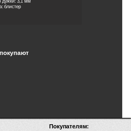
 дужки: 3,1 мм
а: блистер
 покупают
Покупателям: