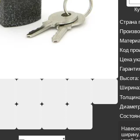
Ку
Страна 
Произво
Материа
Код про
Цена ука
Гаранти
Высота:
Ширина
Толщина
Диаметр
Состоян
Навесно
ширину.