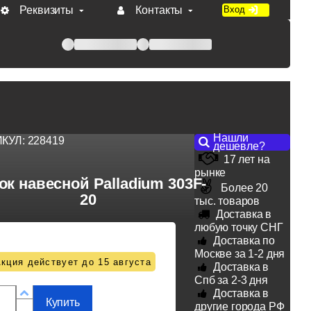
Реквизиты
Контакты
Вход
 при оплате по счету.
Нашли
ИКУЛ:
228419
дешевле?
17 лет на
рынке
ок навесной Palladium 303F-
Более 20
20
тыс. товаров
Доставка в
любую точку СНГ
Доставка по
Москве за 1-2 дня
кция действует до 15 августа
Доставка в
Спб за 2-3 дня
Доставка в
Купить
другие города РФ