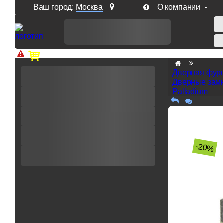
Ваш город:
Москва
О компании
Доп. скидка от цен на сайте 7% при заказе от 50 тыс. р
Дверная фур
Дверные замк
Palladium
-20%