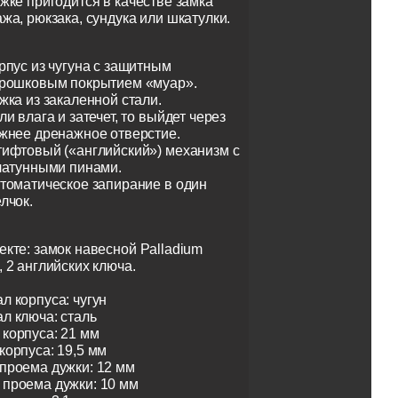
ужке пригодится в качестве замка
ажа, рюкзака, сундука или шкатулки.
рпус из чугуна с защитным
рошковым покрытием «муар».
жка из закаленной стали.
ли влага и затечет, то выйдет через
жнее дренажное отверстие.
ифтовый («английский») механизм с
латунными пинами.
томатическое запирание в один
лчок.
екте: замок навесной Palladium
, 2 английских ключа.
л корпуса: чугун
л ключа: сталь
корпуса: 21 мм
корпуса: 19,5 мм
проема дужки: 12 мм
проема дужки: 10 мм