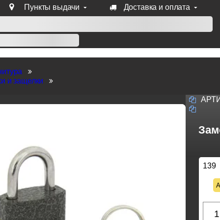
Пункты выдачи
Доставка и оплата
уб продукции Venezia, Fratelli, Tupai, Extreza, Melodia, Forme
нитура
и и защелки
АРТ
Зам
139
А