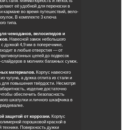
ой стали. Миниатюрность и лёгкость
делают её удобной для переноски в
и кармане во время путешествий, вело-
огулок. В комплекте 3 ключа
ого типа.
ля чемоданов, велосипедов и
ков.
Навесной замок небольшого
 с дужкой 4,9 мм в поперечнике,
входит в любые отверстия — от
противоугонных цепей до подвесок
-слайдеров в молниях багажных сумок.
ных материалов.
Корпус навесного
из чугуна, а дужка отлита из стали и
а для повышения твёрдости. Несмотря
абаритность, изделие достаточно
 чтобы обеспечить безопасность
мого шкатулки и личного шкафчика в
раздевалке.
ой защитой от коррозии.
Корпус
полимерной порошковой краской в
 технике. Поверхность дужки