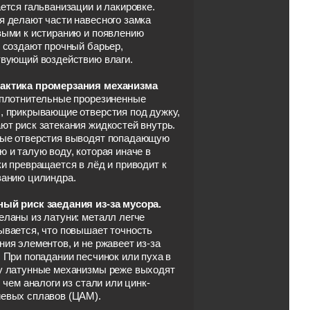
ется гальванизации и лакировке.
я делают части навесного замка
выми к истиранию и появлению
 создают прочный барьер,
твующий воздействию влаги.
ктика промерзания механизма
плотнительные прорезиненные
, прикрывающие отверстия под дужку,
т риск затекания жидкостей внутрь.
ые отверстия выводят попадающую
 и талую воду, которая иначе в
и превращается в лёд и приводит к
ванию цилиндра.
ый риск заедания из-за мусора.
ланы из латуни: металл легче
ывается, что повышает точность
ия элементов, и не ржавеет из-за
 При попадании песчинок или пуха в
у латунные механизмы реже выходят
, чем аналоги из стали или цинк-
евых сплавов (ЦАМ).