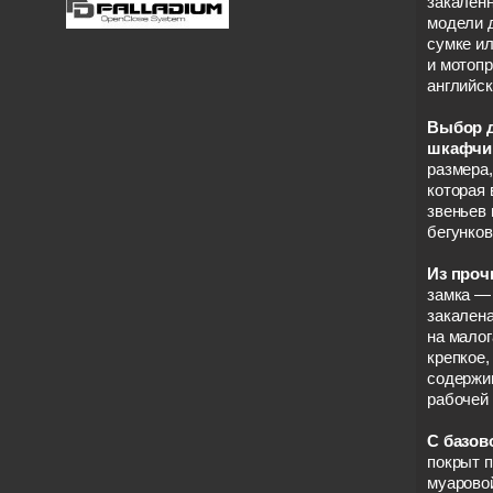
закалённ
модели 
сумке ил
и мотопр
английск
Выбор д
шкафчи
размера,
которая 
звеньев 
бегунков
Из проч
замка — 
закален
на малог
крепкое,
содержи
рабочей 
С базов
покрыт 
муаровой