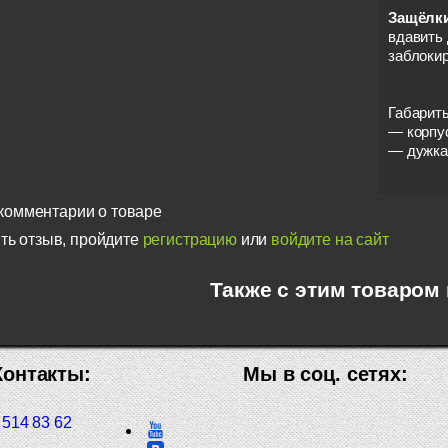
Защёлки
вдавить 
заблокир
Габарит
— корпус
— дужка:
комментарии о товаре
ть отзыв, пройдите
регистрацию
или
войдите на сайт
Также с этим товаром
Контакты:
Мы в соц. сетях:
 514 83 62