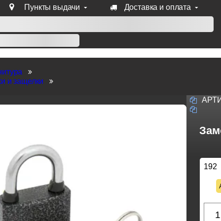
Пункты выдачи
Доставка и оплата
уб продукции Venezia, Fratelli, Tupai, Extreza, Melodia, Forme
нитура
и и защелки
АРТ
Зам
192