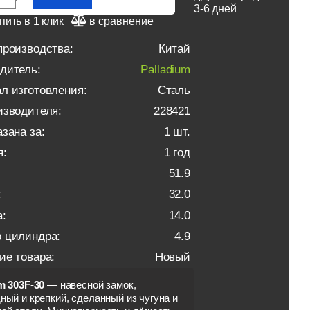
3-6 дней
пить в 1 клик
в сравнение
производства:
Китай
дитель:
Palladium
л изготовления:
Сталь
изводителя:
228421
зана за:
1 шт.
я:
1 год
51.9
:
32.0
:
14.0
 цилиндра:
4.9
ие товара:
Новый
um 303F-30
— навесной замок,
ный и крепкий, сделанный из чугуна и