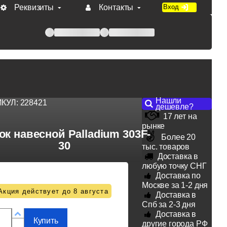
Реквизиты
Контакты
Вход
 при оплате по счету.
Нашли
ИКУЛ:
228421
дешевле?
17 лет на
рынке
ок навесной Palladium 303F-
Более 20
30
тыс. товаров
Доставка в
любую точку СНГ
Доставка по
Москве за 1-2 дня
Акция действует до 8 августа
Доставка в
Спб за 2-3 дня
Доставка в
Купить
другие города РФ