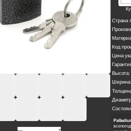
Ку
Страна 
Произво
Материа
Код про
Цена ука
Гаранти
Высота:
Ширина
Толщина
Диаметр
Состоян
Palladi
всепогод