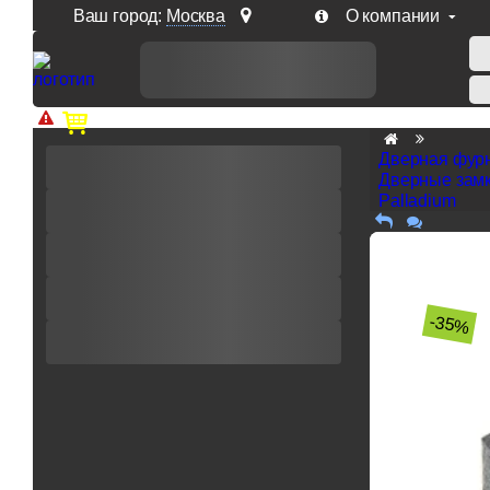
Ваш город:
Москва
О компании
Доп. скидка от цен на сайте 7% при заказе от 50 тыс. р
Дверная фур
Дверные замк
Palladium
-35%