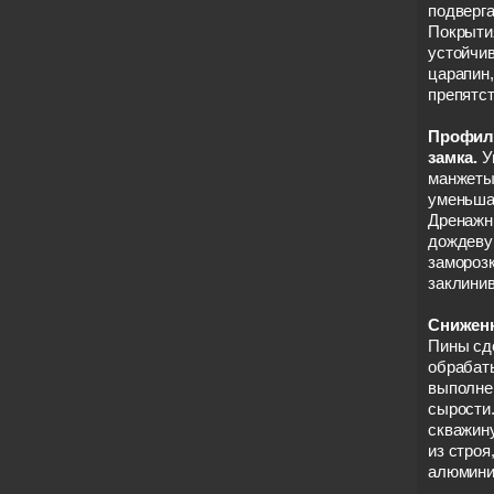
подверга
Покрыти
устойчи
царапин,
препятс
Профила
замка.
У
манжеты
уменьшаю
Дренажн
дождевую
заморозк
заклини
Сниженн
Пины сде
обрабат
выполнен
сырости.
скважин
из строя
алюмини