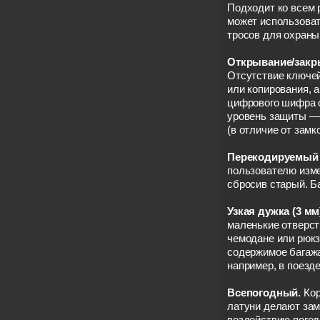
Подходит ко всем 
может использоват
тросов для охраны
Открывание/закр
Отсутствие ключей
или копирования, а
цифрового шифра 
уровень защиты — 
(в отличие от замк
Перекодируемый 
пользователю изме
сбросив старый. Б
Узкая дужка (3 мм
маленькие отверсти
чемодане или рюкз
содержимое багажа
например, в поезд
Всепогодный.
Кор
латуни делают зам
воздействию погод