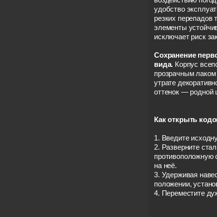
удобство эксплуат
резких перепадов 
элементы устойчив
исключает риск за
Сохранение перв
вида.
Корпус всепо
прозрачным лаком 
утрате декоративн
оттенок — родной 
Как открыть кодо
1. Введите исходн
2. Разверните ста
противоположную с
на неё.
3. Удерживая наве
положении, устано
4. Переместите ду