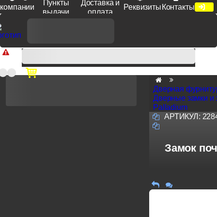
Пункты
Доставка и
компании
Реквизиты
Контакты
выдачи
оплата
Доп. скидка от цен на сайте 7% при заказе от 50 тыс. руб
продукции Venezia, Fratelli, Tupai, Extreza, Melodia, Forme при
оплате по счету.
Дверная фурниту
Дверные замки и
Palladium
АРТИКУЛ:
228
Замок поч