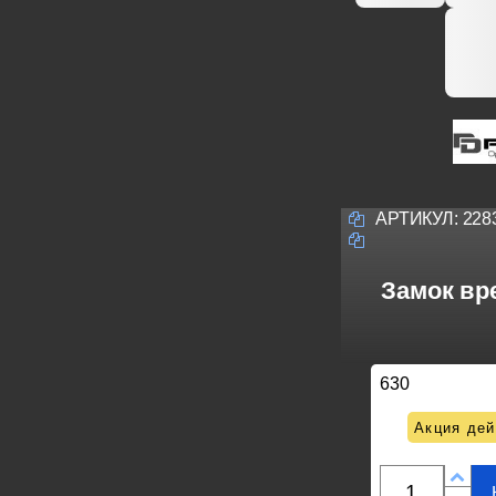
АРТИКУЛ:
228
Замок вре
630
Акция дей