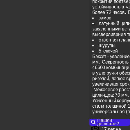
покрытия подтве
устойчивость в к
более 72 часов. 
замок
латунный цили
закаленными вст
высверливания 
ответная план
шурупы
5 ключей
Бэксет - удалени
мм. Секретность
46600 комбинаци
в узле ручки обе
ригелей, легкое 
увеличивает срок
Межосевое расст
цилиндра: 70 мм.
Усиленный корпус
стали толщиной 1
универсальная (п
Нашли
дешевле?
17 лет на