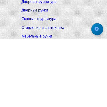
Дверная фурнитура
Дверные ручки
Оконная фурнитура
Отопление и сантехника
Мебельные ручки
Напольные и настенные покрытия
Карнизы для штор
Велошлемы и велозамки
Аксессуары для дома
Почтовые ящики
Черные дверные ручки
Итальянские дверные ручки
Все коллекции