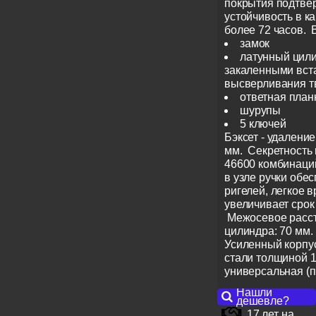
покрытия подтве
устойчивость в к
более 72 часов. 
замок
латунный цили
закаленными вст
высверливания 
ответная план
шурупы
5 ключей
Бэксет - удалени
мм. Секретность
46600 комбинаци
в узле ручки обе
ригелей, легкое 
увеличивает срок
Межосевое расст
цилиндра: 70 мм.
Усиленный корпус
стали толщиной 1
универсальная (п
Нашли
дешевле?
17 лет на