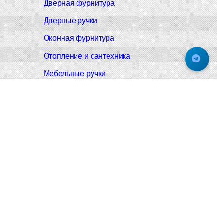
Дверная фурнитура
Дверные ручки
Оконная фурнитура
Отопление и сантехника
Мебельные ручки
Напольные и настенные покрытия
Карнизы для штор
Велошлемы и велозамки
Аксессуары для дома
Почтовые ящики
Черные дверные ручки
Итальянские дверные ручки
Все коллекции