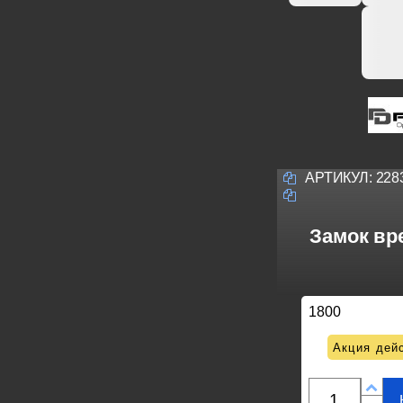
АРТИКУЛ:
228
Замок вре
1800
Акция дейс