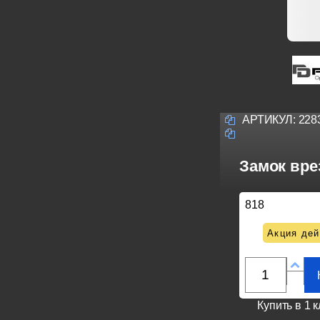
АРТИКУЛ:
228
Замок вре
818
Акция дей
Купить в 1 к