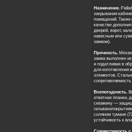
Назначение.
Palla
закрывания кабине
помещений. Также 
качестве дополни
дверей, ворот, кал
навесным или сув
замком).
Прочность.
Механи
замка выполнен из
и податливая в об
для изготовления
элементов. Сталь
сопротивляемость 
Всепогодность.
Вн
ответная планки, 
скважину — защищ
гальванопокрытием
соляном тумане (7
устойчивость к вла
Совместимость с