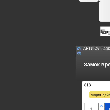
АРТИКУЛ:
228
Замок вре
818
Акция дейс