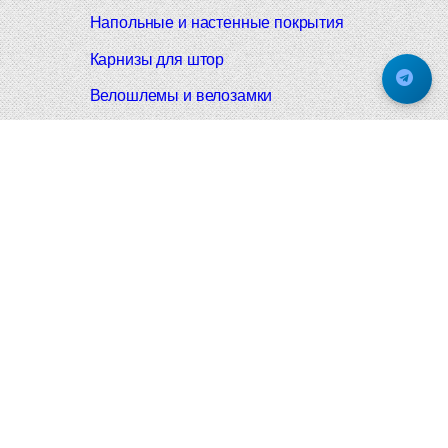
Напольные и настенные покрытия
Карнизы для штор
Велошлемы и велозамки
Аксессуары для дома
Почтовые ящики
Черные дверные ручки
Итальянские дверные ручки
Все коллекции
Подпишитесь на новинки и акции.