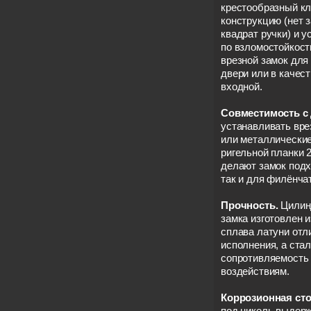
крестообразный к
конструкцию (нет 
квадрат ручки) и 
по взломостойкост
врезной замок для
двери или в качес
входной.
Совместимость с
устанавливать вре
или металлические
ригельной планки 2
делают замок под
так и для филёнча
Прочность.
Цилин
замка изготовлен 
сплава латуни отл
исполнения, а ста
сопротивляемость
воздействиям.
Коррозионная сто
под никель выдерж