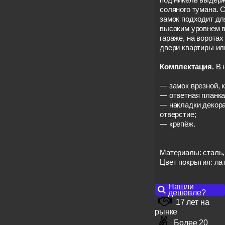
соляного тумана. 
замок подходит дл
высоким уровнем в
гараже, на воротах
двери квартиры ил
Комплектация.
В 
— замок врезной, к
— ответная планка
— накладки декор
отверстие;
— крепёж.
Материалы: сталь,
Цвет покрытия: ла
Нашли
дешевле?
17 лет на
рынке
Более 20