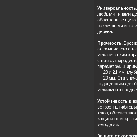
Универсальность
любыми типами де
облегчённые щито
различными вставк
дерева.
Прочность.
Врезно
алюминиевого спл
механическим хара
с низкоуглеродист
параметры. Ширина
— 20 и 21 мм, глуб
— 20 мм. Эти знач
подходящим для б
межкомнатных две
Устойчивость к в
встроен штифтовы
ключ, обеспечива
защиты от вскрыт
методами.
Защита от корроз