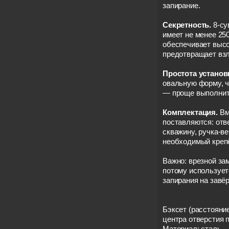
запирание.
Секретность.
8-су
имеет не менее 25
обеспечивает высо
предотвращает вз
Простота установ
овальную форму, ч
— проще выполнит
Комплектация.
Вм
поставляются: отв
скважину, ручка-ве
необходимый креп
Важно: врезной зам
потому используе
запирания на завёр
Бэксет (расстояни
центра отверстия п
Материал: сталь