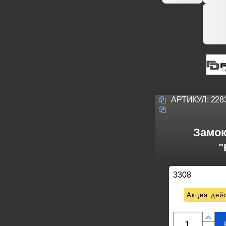
АРТИКУЛ:
228
Замок
"
3308
Акция дейс