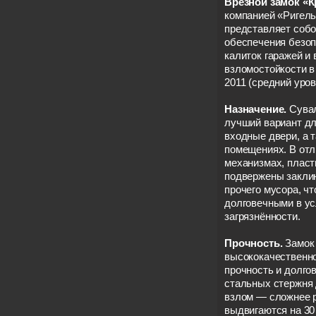
Врезной замок «
компанией «Ригель
представляет собо
обеспечения безоп
калиток гаражей и 
взломостойкости в
2011 (средний уров
Назначение.
Сува
лучший вариант дл
входные двери, а 
помещениях. В отл
механизмах, плас
подвержены заклин
прочего мусора, чт
долговечными в у
загрязнённости.
Прочность.
Замок 
высококачественно
прочность и долго
стальных стержня
взлом — сложнее р
выдвигаются на 30