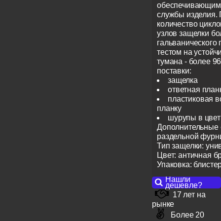
обеспечивающим
службы изделия.
количество цикло
узлов защелки бо
гальванического
тестом на устойч
тумана - более 96
поставки:
защелка
ответная план
пластиковая в
планку
шурупы в цвет
Дополнительные 
раздельной фур
Тип защелки: уни
Цвет: античная б
Упаковка: блисте
Нашли
дешевле?
17 лет на
рынке
Более 20