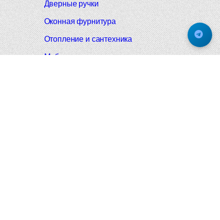
Дверные ручки
Оконная фурнитура
Отопление и сантехника
Мебельные ручки
Напольные и настенные покрытия
Карнизы для штор
Велошлемы и велозамки
Аксессуары для дома
Почтовые ящики
Черные дверные ручки
Итальянские дверные ручки
Все коллекции