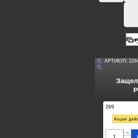
АРТИКУЛ:
228
Защел
P
269
Акция дейс