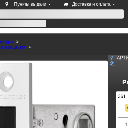
Пункты выдачи
Доставка и оплата
уб продукции Venezia, Fratelli, Tupai, Extreza, Melodia, Forme
нитура
и и защелки
АРТ
P
361