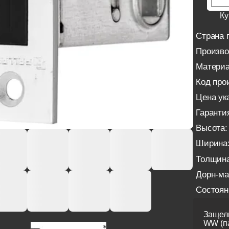
Ку
Страна 
Произво
Материа
Код про
Цена ука
Гаранти
Высота:
Ширина
Толщина
Дорн-ма
Состоян
Защелк
WW (па