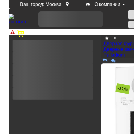
Ваш город:
Москва
О компании
Доп. скидка от цен на сайте 7% при заказе от 50 тыс. р
Дверная фур
Дверные замк
Palladium
-11%