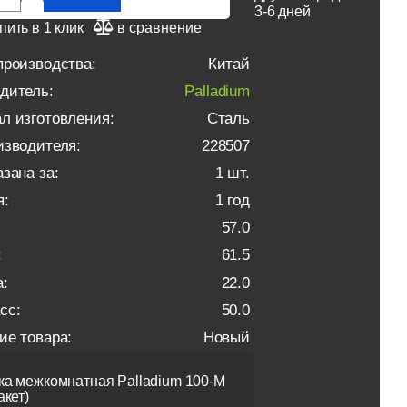
3-6 дней
пить в 1 клик
в сравнение
производства:
Китай
дитель:
Palladium
л изготовления:
Сталь
изводителя:
228507
зана за:
1 шт.
я:
1 год
57.0
:
61.5
:
22.0
сс:
50.0
ие товара:
Новый
а межкомнатная Palladium 100-М
кет)