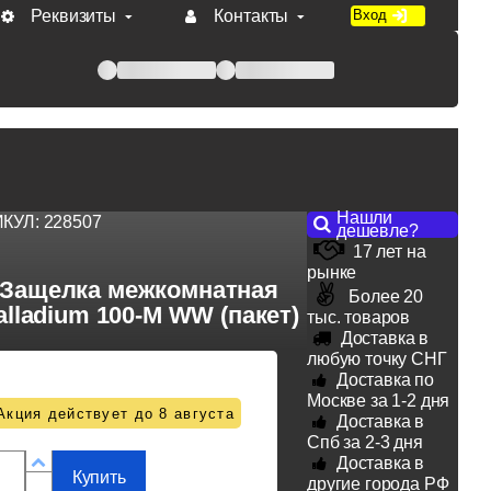
Реквизиты
Контакты
Вход
 при оплате по счету.
Нашли
ИКУЛ:
228507
дешевле?
17 лет на
рынке
Защелка межкомнатная
Более 20
alladium 100-М WW (пакет)
тыс. товаров
Доставка в
любую точку СНГ
Доставка по
Москве за 1-2 дня
Акция действует до 8 августа
Доставка в
Спб за 2-3 дня
Доставка в
Купить
другие города РФ